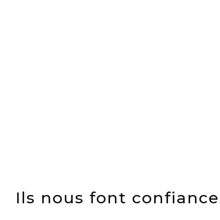
Projets transportés avec succès
M€ Chiffre d’affaires 2018
Ils nous font confiance